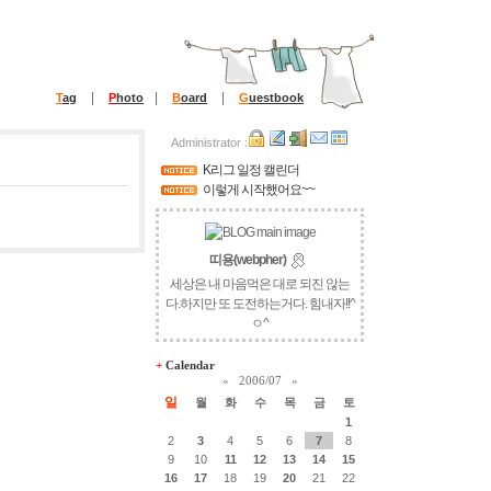
|
|
|
T
ag
P
hoto
B
oard
G
uestbook
Administrator :
K리그 일정 캘린더
이렇게 시작했어요~~
띠용(webpher)
세상은 내 마음먹은 대로 되진 않는
다.하지만 또 도전하는거다. 힘내자!!^
ㅇ^
+
Calendar
«
2006/07
»
일
월
화
수
목
금
토
1
2
3
4
5
6
7
8
9
10
11
12
13
14
15
16
17
18
19
20
21
22