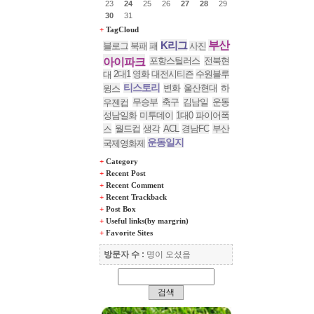
23
24
25
26
27
28
29
30
31
+
TagCloud
K리그
부산
블로그
북패
패
사진
포항스틸러스
전북현
아이파크
2대1
영화
대전시티즌
수원블루
대
티스토리
변화
울산현대
하
윙스
무승부
축구
김남일
운동
우젠컵
성남일화
미투데이
1대0
파이어폭
월드컵
생각
ACL
경남FC
부산
스
운동일지
국제영화제
+
Category
+
Recent Post
+
Recent Comment
+
Recent Trackback
+
Post Box
+
Useful links(by margrin)
+
Favorite Sites
방문자 수 :
명이 오셨음